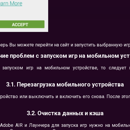
ерь Вы можете перейти на сайт и запустить выбранную игр
ние проблем с запуском игр на мобильном уст
запуском игр на мобильном устройстве, то следует
3.1. Перезагрузка мобильного устройства
ройство или выключить и включить его снова. После этог
3.2. Очистка данных и кэша
Adobe AIR и Лаунчера для запуска игр нужно на мобильно