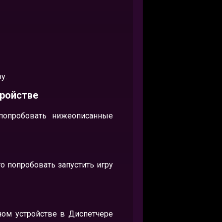
у.
ройстве
 попробовать нижеописанные
о попробовать запустить игру
м устройстве в Д​испетчере