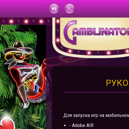
RU
008***
RUB 7882.50
2008***
RUB 3116.25
2008***
РУКО
Для запуска игр на мобильно
- Adobe AIR