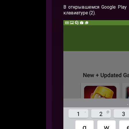
В открывшемся Google Play М
клавиатуре (2).