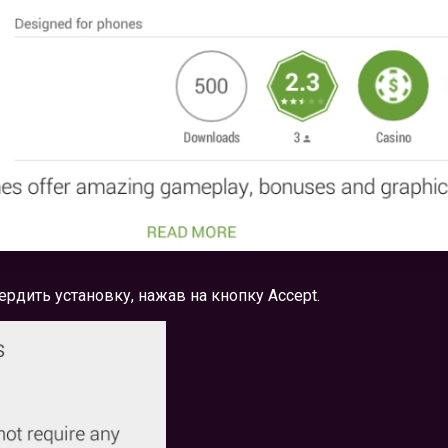
дить установку, нажав на кнопку Accept.